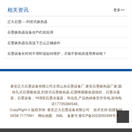
相关资讯
更多>>
正大石墨----列管式换热器
石墨换热器设备在PVC的应用
石墨换热器在高温下怎么正确操作
石墨设备长时间不用时该如何维护，才能不影响其使用寿命呢？
泰安正大石墨设备有限公司主营山东石墨设备厂,泰安石墨换热器厂家,圆
块孔式石墨吸收器,列管式石墨换热器,石墨降膜吸收器报价，石墨冷凝
器，石墨设备，YKB型石墨冷凝器，等信息,产品热销泰安市等地,咨询电
话17705380548。
CopyRight © 版权所有:
泰安正大石墨设备有限公司
技术支持:
佰搜科技
0538-7177991
网站地图
XML
备案号:
鲁ICP备2023050399号-1