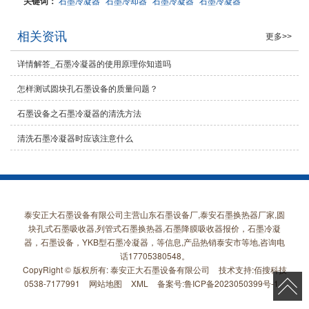
关键词：
石墨冷凝器
石墨冷却器
石墨冷凝器
石墨冷凝器
相关资讯
更多>>
详情解答_石墨冷凝器的使用原理你知道吗
怎样测试圆块孔石墨设备的质量问题？
石墨设备之石墨冷凝器的清洗方法
清洗石墨冷凝器时应该注意什么
泰安正大石墨设备有限公司主营山东石墨设备厂,泰安石墨换热器厂家,圆
块孔式石墨吸收器,列管式石墨换热器,石墨降膜吸收器报价，石墨冷凝
器，石墨设备，YKB型石墨冷凝器，等信息,产品热销泰安市等地,咨询电
话17705380548。
CopyRight © 版权所有:
泰安正大石墨设备有限公司
技术支持:
佰搜科技
0538-7177991
网站地图
XML
备案号:
鲁ICP备2023050399号-1