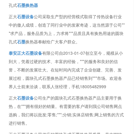
孔式
石墨换热器
正大
石墨设备
公司采取生产型的经营模式取得了传热设备行业
中的傲人成绩，创造了同行业中的发家奇迹，这当然源于公司**
*求产品，服务品质为上，力求将***品质且具有换热用途的圆块
孔式
石墨
换热器奉献给广大客户群众。
泰安正大石墨设备
有限公司自2013-01-07创立至今，规模从小
到大，凭着过硬的技术、丰富的经验，***的服务和良好的信
誉，不断的发展壮大。在短时间内完成了企业创建、完善、发
展过程，圆块孔式石墨换热器产品已经销售到***市场。欢迎各
界人士前来洽谈，联系人张经理，手机18005482999
正大
石墨设备
公司生产的圆块孔式石墨换热器产品主要用于换
热，在***拥有很好的销量。有需要的客户请到我公司销售网点
选购，我们将以批发;零售;***;分销;实体店销售;网上销售的方式
进行销售。