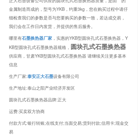
正大石墨设备公司供应的圆块孔式石墨换热器质量，是由***的
金属制造而成的，型号为YKB，约重3kg，您在购买过程中请仔
细检查我们的参数是否与您要购买的参数一致，若达成交易，
我们会在工作日内发货，并提供的售后服务。
哪里有
石墨换热器厂家
，实惠的YKB型圆块孔式石墨换热器，Y
圆块孔式石墨换热器
KB型圆块孔式石墨换热器规格，
供应商，甘肃YKB型圆块孔式石墨换热器 请继续关注更多基本
信息
生产厂家:
泰安正大石墨
设备有限公司
生产地址:泰山之阳产业经济开发区
圆块孔式石墨换热器品牌:正大
运费:买卖双方协商
付款方式:银行转账;在线支付;当面交易;货到付款;信用卡;现金交
易