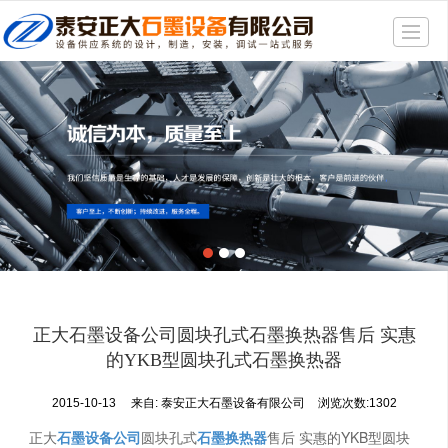
很遗憾，因您的浏览器版本过低导致无法获得最佳浏览体验，推荐下载安装谷歌浏览器！
首页
产品展示
新闻动态
精品展示
公司介绍
厂房一角
联系我们
正大石墨设备公司圆块孔式石墨换热器售后 实惠
地图导航
的YKB型圆块孔式石墨换热器
2015-10-13
来自:
泰安正大石墨设备有限公司
浏览次数:1302
正大
石墨设备公司
圆块孔式
石墨换热器
售后 实惠的YKB型圆块