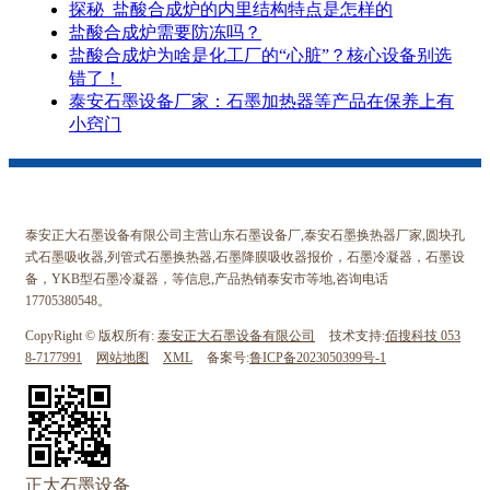
探秘_盐酸合成炉的内里结构特点是怎样的
盐酸合成炉需要防冻吗？
盐酸合成炉为啥是化工厂的“心脏”？核心设备别选
错了！
泰安石墨设备厂家：石墨加热器等产品在保养上有
小窍门
泰安正大石墨设备有限公司主营山东石墨设备厂,泰安石墨换热器厂家,圆块孔
式石墨吸收器,列管式石墨换热器,石墨降膜吸收器报价，石墨冷凝器，石墨设
备，YKB型石墨冷凝器，等信息,产品热销泰安市等地,咨询电话
17705380548。
CopyRight © 版权所有:
泰安正大石墨设备有限公司
技术支持:
佰搜科技 053
8-7177991
网站地图
XML
备案号:
鲁ICP备2023050399号-1
正大石墨设备