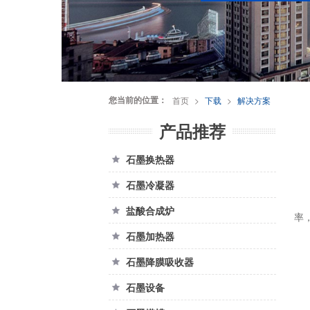
您当前的位置：
首页
>
下载
>
解决方案
产品推荐
石墨换热器

石墨冷凝器

盐酸合成炉

率
石墨加热器

石墨降膜吸收器

石墨设备
