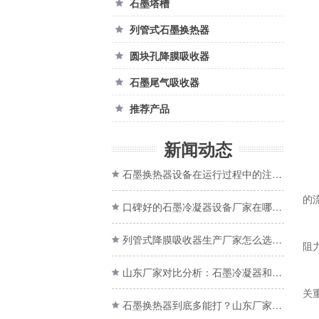
石墨塔槽

列管式石墨换热器

圆块孔降膜吸收器

石墨尾气吸收器

推荐产品

新闻动态
石墨换热器设备在运行过程中的注意事项有哪些？厂家揭秘

的
口碑好的石墨冷凝器设备厂家在哪？山东正大石墨设备厂家介绍

列管式降膜吸收器生产厂家怎么选？别只看报价

阻
山东厂家对比分析：石墨冷凝器和石墨换热器有什么区别？

关
石墨换热器到底多能打？山东厂家的5个价格优势太惊艳了！
