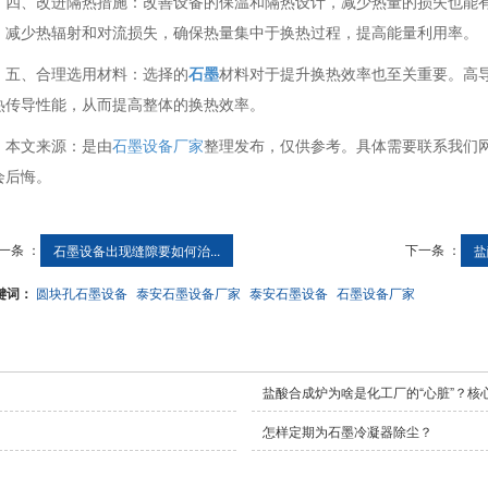
四、改进隔热措施：改善设备的保温和隔热设计，减少热量的损失也能
，减少热辐射和对流损失，确保热量集中于换热过程，提高能量利用率。
五、合理选用材料：选择的
石墨
材料对于提升换热效率也至关重要。高
热传导性能，从而提高整体的换热效率。
本文来源：是由
石墨设备厂家
整理发布，仅供参考。具体需要联系我们
会后悔。
一条 ：
下一条 ：
石墨设备出现缝隙要如何治...
盐
键词：
圆块孔石墨设备
泰安石墨设备厂家
泰安石墨设备
石墨设备厂家
盐酸合成炉为啥是化工厂的“心脏”？核
怎样定期为石墨冷凝器除尘？