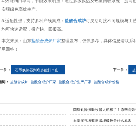
4.热能利用率高，节能效果明显：通过多级换热及热量回收系统，提高
，实现绿色高效生产。
5.适配性强，支持多种产线集成：
盐酸合成炉
可灵活对接不同规模与工
，均可快速适配，投产快、回报高。
本文来源：山东
盐酸合成炉厂家
整理发布，仅供参考，具体信息请联系
详尽回答！
一条 ：
下一条 ：
石墨换热器到底多能打？山...
盐
键词：
盐酸合成炉
盐酸合成炉厂家
盐酸合成炉生产厂家
盐酸合成炉价格
圆块孔降膜吸收器太硬核了！原来高效
石墨尾气吸收器出现破裂是什么原因