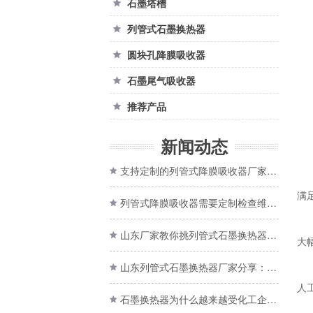
石墨塔槽

列管式石墨换热器

圆块孔降膜吸收器

石墨尾气吸收器

推荐产品

新闻动态
支持定制的列管式降膜吸收器厂家在哪？山东正大石墨揭秘

满
列管式降膜吸收器需要定制检查维护吗？山东生产厂家介绍

山东厂家教你挑列管式石墨换热器设备，定制价格透明又省心

大
山东列管式石墨换热器厂家分享：耐腐蚀又高效的秘密！

人
石墨换热器为什么越来越受化工企业青睐？
