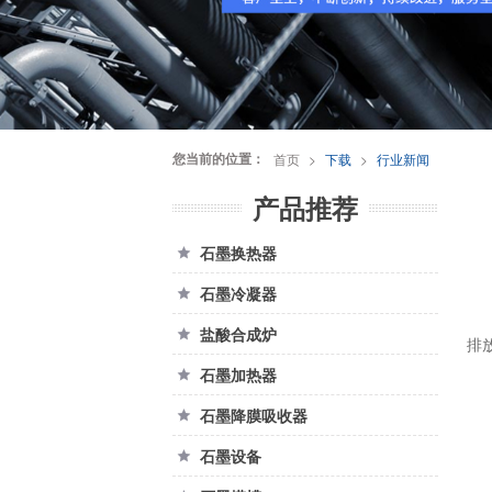
您当前的位置：
首页
>
下载
>
行业新闻
产品推荐
石墨换热器

石墨冷凝器

盐酸合成炉

排
石墨加热器

石墨降膜吸收器

石墨设备
