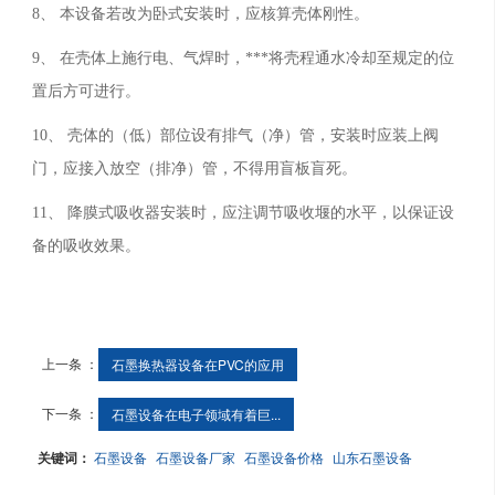
8
、 本设备若改为卧式安装时，应核算壳体刚性。
9
、 在壳体上施行电、气焊时，***将壳程通水冷却至规定的位
置后方可进行。
10
、 壳体的（低）部位设有排气（净）管，安装时应装上阀
门，应接入放空（排净）管，不得用盲板盲死。
11
、 降膜式吸收器安装时，应注调节吸收堰的水平，以保证设
备的吸收效果。
上一条 ：
石墨换热器设备在PVC的应用
下一条 ：
石墨设备在电子领域有着巨...
关键词：
石墨设备
石墨设备厂家
石墨设备价格
山东石墨设备