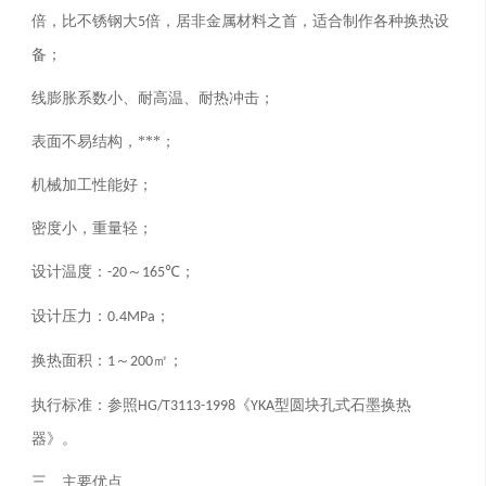
倍，比不锈钢大
倍，居非金属材料之首，适合制作各种换热设
5
备；
线膨胀系数小、耐高温、耐热冲击；
表面不易结构，***；
机械加工性能好；
密度小，重量轻；
设计温度：
～
℃；
-20
165
设计压力：
；
0.4MPa
换热面积：
～
㎡；
1
200
执行标准：参照
《
型圆块孔式石墨换热
HG/T3113-1998
YKA
器》。
三、主要优点