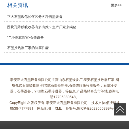
相关资讯
更多>>
正大石墨教你如何区分各种石墨设备
圆块孔降膜吸收器有多有效？生产厂家来揭秘
***环保就靠它-石墨设备
石墨换热器厂家的防腐性能
泰安正大石墨设备有限公司主营山东石墨设备厂,泰安石墨换热器厂家,圆
块孔式石墨吸收器,列管式石墨换热器,石墨降膜吸收器报价，石墨冷凝
器，石墨设备，YKB型石墨冷凝器，等信息,产品热销泰安市等地,咨询电
话17705380548。
CopyRight © 版权所有:
泰安正大石墨设备有限公司
技术支持:
佰搜科技
0538-7177991
网站地图
XML
备案号:
鲁ICP备2023050399号-1