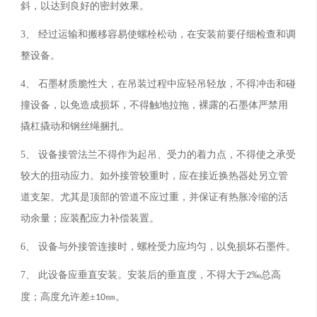
斜，以达到良好的密封效果。
3
、 经过运输和搬移容易使螺栓松动，在安装前要仔细检查和调
整设备。
4
、 石墨材质脆性大，在吊装过程中应轻吊轻放，不得冲击和碰
撞设备，以免造成损坏，不得触地拉拖，裸露的石墨体严禁用
撬杠撬动和钢丝绳捆扎。
5
、 设备接管法兰不得作为起吊、受力的着力点，不得使之承受
较大的扭动应力。如外接管较重时，应在接近换热器处另立管
道支架。尤其是顶部的管道不应过重，并保证有热胀冷缩的活
动余量；应装配应力补偿装置。
6
、 设备与外接管连接时，螺栓受力应均匀，以免损坏石墨件。
7
、 此设备应垂直安装。安装后的垂直度，不得大于
‰总高
2
度；高度允许差±
㎜。
10