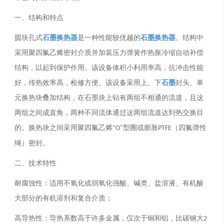
一、结构和特点
圆块孔式
石墨换热器
是一种性能较优越的
石墨换热器
。结构中
采用聚四氟乙烯密封介质并加装压力弹簧作热胀冷缩自动补偿
结构，以起到保护作用。该设备体积小利用率高，抗冲击性能
好，传热效率高，检修方便。该设备采用上、下
石墨
封头、单
元换热块叠加结构，在石墨块上钻有两组不相通的流道，且这
两组之间成直角，两种不同流体通过这两组流道达到热交换目
的。换热块之间采用聚四氟乙烯“
”型圈或膨胀
（四氟弹性
O
PTFE
绳）密封。
二、技术特性
耐腐蚀性：适用不氧化或弱氧化强酸、碱类、盐溶液、有机酸
大部分的有机溶剂和复合介质；
高导热性：导热系数高于许多金属，仅次于铜和铝，比碳钢大
2