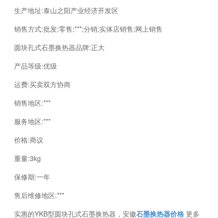
生产地址:泰山之阳产业经济开发区
销售方式:批发;零售;***;分销;实体店销售;网上销售
圆块孔式石墨换热器品牌:正大
产品等级:优级
运费:买卖双方协商
销售地区:***
服务地区:***
价格:商议
重量:3kg
保修期:一年
售后维修地区:***
实惠的YKB型圆块孔式石墨换热器，安徽
石墨换热器价格
更多