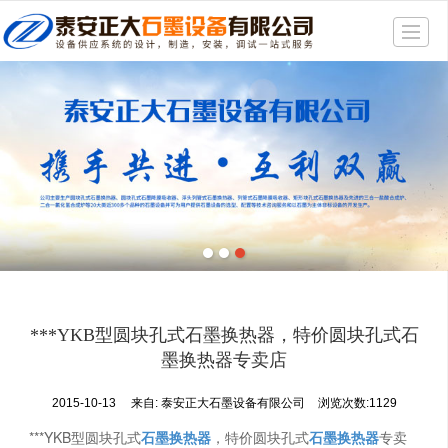
很遗憾，因您的浏览器版本过低导致无法获得最佳浏览体验，推荐下载安装谷歌浏览器！
首页
产品展示
新闻动态
精品展示
公司介绍
厂房一角
联系我们
***YKB型圆块孔式石墨换热器，特价圆块孔式石
地图导航
墨换热器专卖店
2015-10-13
来自:
泰安正大石墨设备有限公司
浏览次数:1129
***YKB型圆块孔式
石墨换热器
，特价圆块孔式
石墨换热器
专卖