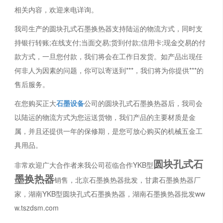
相关内容，欢迎来电详询。
我司生产的圆块孔式石墨换热器支持陆运的物流方式，同时支
持银行转账;在线支付;当面交易;货到付款;信用卡;现金交易的付
款方式，一旦您付款，我们将会在工作日发货。如产品出现任
何非人为因素的问题，你可以寄送到***，我们将为你提供***的
售后服务。
在您购买正大
石墨设备
公司的圆块孔式石墨换热器后，我司会
以陆运的物流方式为您运送货物，我们产品的主要材质是金
属，并且还提供一年的保修期，是您可放心购买的机械五金工
具用品。
圆块孔式石
非常欢迎广大合作者来我公司莅临合作YKB型
墨换热器
销售，北京石墨换热器批发，甘肃石墨换热器厂
家，湖南YKB型圆块孔式石墨换热器，湖南石墨换热器批发ww
w.tszdsm.com